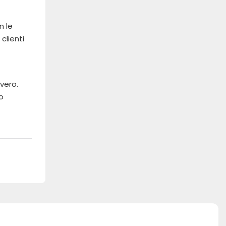
n le
clienti
vero.
o