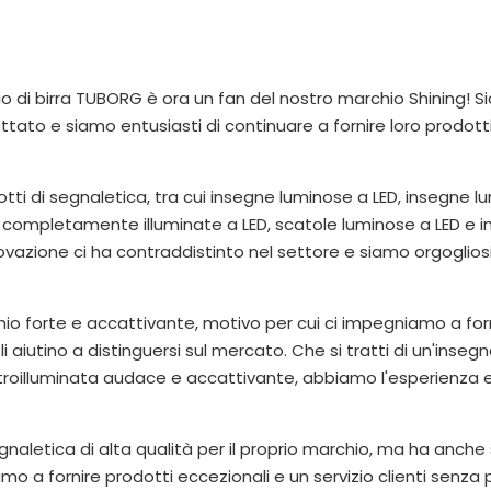
o di birra TUBORG è ora un fan del nostro marchio Shining! 
ettato e siamo entusiasti di continuare a fornire loro prodotti
dotti di segnaletica, tra cui insegne luminose a LED, insegne 
he completamente illuminate a LED, scatole luminose a LED e 
nnovazione ci ha contraddistinto nel settore e siamo orgoglios
 forte e accattivante, motivo per cui ci impegniamo a forn
 li aiutino a distinguersi sul mercato. Che si tratti di un'inseg
troilluminata audace e accattivante, abbiamo l'esperienza e
naletica di alta qualità per il proprio marchio, ma ha anche
 a fornire prodotti eccezionali e un servizio clienti senza p