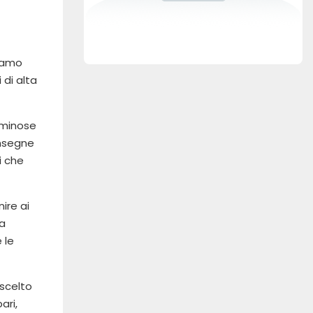
Siamo
 di alta
luminose
insegne
i che
ire ai
na
 le
 scelto
ari,