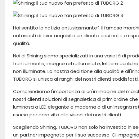
Hai sentito la notizia entusiasmante? Il famoso marchi
entusiasti di aver acquisito un cliente così noto e risp
qualità.
Noi di Shining siamo specializzati in una varietà di pro
frontalmente, insegne retroilluminate, lettere acrilic
non illuminate. La nostra dedizione alla qualità e all'i
TUBORG si unisca ai ranghi dei nostri clienti soddisfatti.
Comprendiamo l'importanza di un'immagine del marchio
nostri clienti soluzioni di segnaletica di prim'ordine che
luminosa a LED elegante e moderna o di un'insegna re
risorse per dare vita alle visioni dei nostri clienti.
Scegliendo Shining, TUBORG non solo ha investito in seg
un partner impegnato per il suo successo. Ci impegniamo