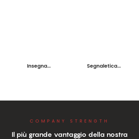
Insegna
Segnaletica
retroilluminata
personalizzata
personalizzata
Decorazione
Ricevimento
Metallo Non
aziendale Insegne a
illuminato Lettera
led Segnaletica 3D
Segno Colore
Retroilluminato
Segno
personalizzabile
personalizzato
COMPANY STRENGTH
Storefront Sign
Nuovo design per
Logo in metallo
ufficio Negozio
Il più grande vantaggio della nostra