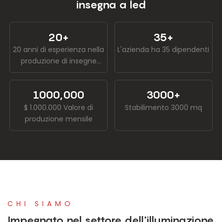
Lettera di canale
Hotel
insegna a led
20+
35+
20 anni di esperienza nella
L'azienda ha 35 dipendenti
produzione di insegne
luminose a LED
1000,000
3000+
$ 1.000.000 Valore di
Stabilimento 3000 mq
produzione mensile
CHI SIAMO
Impegnato nel settore dell'illuminazione