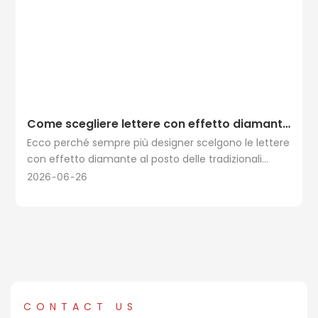
Come scegliere lettere con effetto diamante
che valorizzino davvero il tuo marchio
Ecco perché sempre più designer scelgono le lettere
con effetto diamante al posto delle tradizionali
insegne luminose.
2026
06
26
CONTACT US