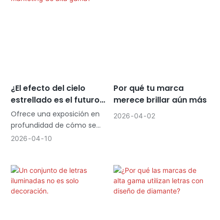
que esperaban después del
anochecer. A Un letrero
retroiluminado con poca
luz o iluminación irregular
puede hacer que tu tienda
parezca cerrada, incluso
cuando está abierta. Te
mereces un letrero que
¿El efecto del cielo
Por qué tu marca
funcione a la perfección,
estrellado es el futuro
merece brillar aún más
noche tras noche, sin
del marketing de alta
reparaciones constantes ni
Ofrece una exposición en
2026
04
02
gama?
facturas de luz elevadas.
profundidad de cómo se
materializa esta "estética
2026
04
10
de luz de estrellas"
mediante la remodelación
de texturas y la creación
de atmósferas.