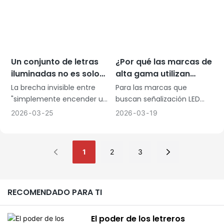
Un conjunto de letras
¿Por qué las marcas de
iluminadas no es solo
alta gama utilizan
decoración.
letras con diseño de
La brecha invisible entre
Para las marcas que
diamante?
"simplemente encender un
buscan señalización LED
cigarrillo" y la impresión de
comercial de alta gama,
2026
03
25
2026
03
19
una marca prémium.
estas letras son más que
un simple letrero: son toda
una declaración.
1
2
3
RECOMENDADO PARA TI
El poder de los letreros