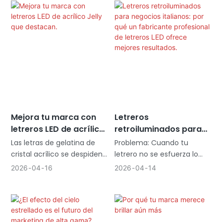
enfrentan a facturas de
electricidad elevadas y
roturas frecuentes.
Encontrar una alternativa
duradera y
energéticamente eficiente
que conserve ese brillo
vibrante puede resultar una
tarea ardua. Las opciones
locales suelen ser
Mejora tu marca con
Letreros
demasiado caras, mientras
letreros LED de acrílico
retroiluminados para
que los proveedores
Jelly que destacan.
negocios italianos: por
extranjeros pueden no
Las letras de gelatina de
Problema: Cuando tu
qué un fabricante
cumplir con las normas de
cristal acrílico se despiden
letrero no se esfuerza lo
profesional de letreros
seguridad alemanas ni con
de la frialdad industrial,
suficiente
2026
04
16
2026
04
14
LED ofrece mejores
los plazos de entrega
infundiendo a la
Muchos empresarios
resultados.
previstos.
señalización el alma cálida
italianos invierten en
y delicada de un dulce
letreros, solo para descubrir
postre.
que no tienen la visibilidad