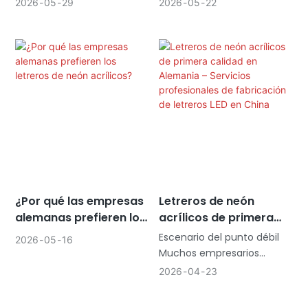
2026
05
29
2026
05
22
la fachada de una
letreros frontales para
tienda francesa
la imagen de marca de
moderna.
su negocio moderno.
¿Por qué las empresas
Letreros de neón
alemanas prefieren los
acrílicos de primera
letreros de neón
calidad en Alemania –
Escenario del punto débil
2026
05
16
acrílicos?
Servicios profesionales
Muchos empresarios
de fabricación de
alemanes adoran el
2026
04
23
letreros LED en China
aspecto de los letreros de
neón tradicionales, pero se