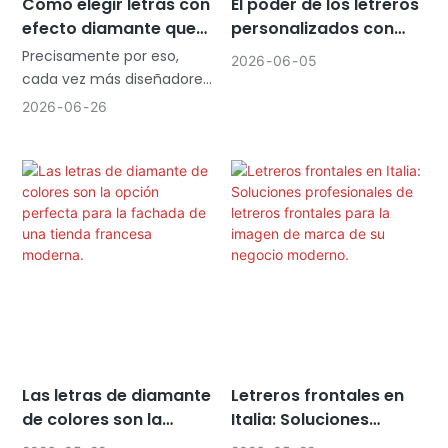
Cómo elegir letras con
El poder de los letreros
efecto diamante que
personalizados con
realmente realcen tu
letras de acrílico de
Precisamente por eso,
2026
06
05
marca.
cristal de colores.
cada vez más diseñadores
optan por las letras con
2026
06
26
efecto diamante en lugar
de los letreros luminosos
convencionales.
Las letras de diamante
Letreros frontales en
de colores son la
Italia: Soluciones
opción perfecta para
profesionales de