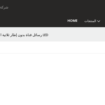
ning Sign
HOME
المنتجات
رسائل قناة بدون إطار ثلاثية الأبعاد من الفولاذ المقاوم للصدأ: وصف المنتج وإضاءة LED