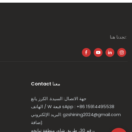
تجدنا هنا:
Contact معنا
جهة الاتصال: السيدة. الكرز يانغ
: +86 15914495538
sApp
قبعة
W
الهاتف /
gzshining2024@gmail.com
البريد الإلكتروني:
إضافة:
رقم 30، طريق شاه، منطقة تيانخه،