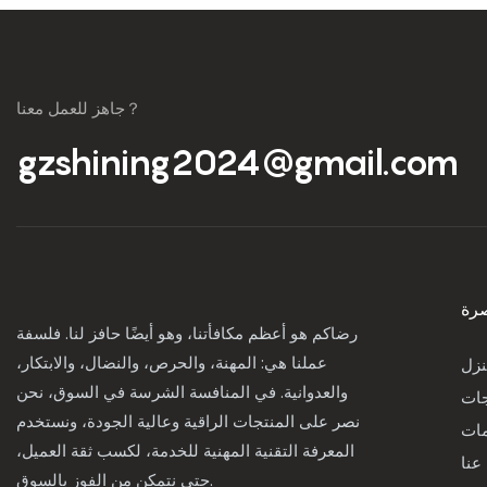
جاهز للعمل معنا？
gzshining2024@gmail.com
رة
رضاكم هو أعظم مكافأتنا، وهو أيضًا حافز لنا. فلسفة
عملنا هي: المهنة، والحرص، والنضال، والابتكار،
نزل
والعدوانية. في المنافسة الشرسة في السوق، نحن
جات
نصر على المنتجات الراقية وعالية الجودة، ونستخدم
مات
المعرفة التقنية المهنية للخدمة، لكسب ثقة العميل،
عنا
حتى نتمكن من الفوز بالسوق.