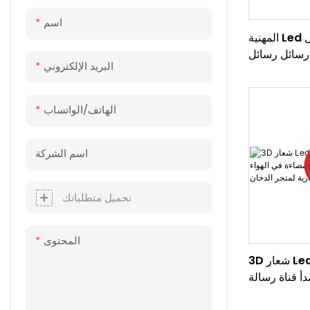
اسم
المهنية Led قناة رسالة تسجيل
 رسائل رسائل
البريد الإلكتروني
قناة الاكريليك
الهاتف/الواتساب
اسم الشركة
تحميل متطلباتك
المحتوى
3D شعار Led مخصص تسجيل
دأ قناة رسالة
 الطلق علامة