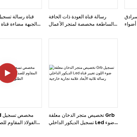
Le علامات
رسالة قناة العودة ذات الحافة
أضواء
الساطعة مخصصة لمتجر الأعمال
الجبهة مضاءة قناة
اد Led
علامة مضيئة ثلاثية الأبعاد مضاءة
تسجيل
بالوجه مع حرف Led من الأكريليك
تخصيص متجر الدخان معلقة Grb
تسجيل الديكور الداخلي Led ضوء
الفولاذ المقاوم للص
اللون تغيير قناة رسالة ثلاثية الأبعاد
مضاءة في الهواء