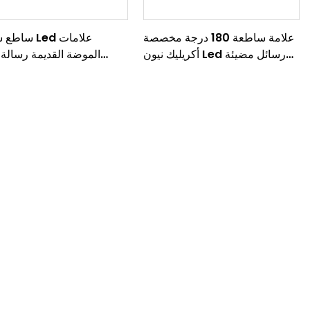
علامة ساطعة 180 درجة مخصصة
ساطع سرادق d
أكريليك نيون Led رسائل مضيئة
الموضة القديمة رسالة 
علامات إلكترونية علامات Led
سرادق مخصصة ثلاثية الأبع
مضيئة علامة مخزن 