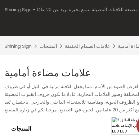
Shi - شركة مصنعة لللافتات المضيئة تتمتع بخبرة تزيد عن 20 عامًا
ءة أمامية
علامات الصمام الخفيفة
المنتجات
Shining Sign
علامات مضاءة أمامية
لعرض الضوء من الأمام، مما يجعل اللافتة مرئية في الليل أو في ظروف
مختلفة وصور العلامات التجارية. عادةً ما تكون حروف القنوات المضيئة
داخلي والخارجي. باختصار، تُعد Front Lit Signs حلاً لافتات مؤثرة بصريًا لأماكن مثل المتاجر والمطاعم ومقار
المنتجات