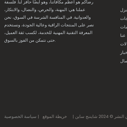
رضاكم هو أعظم مكافأتنا، وهو أيضًا حافز لنا. فلسفة
عملنا هي: المهنة، والحرص، والنضال، والابتكار،
نزل
والعدوانية. في المنافسة الشرسة في السوق، نحن
جات
نصر على المنتجات الراقية وعالية الجودة، ونستخدم
مات
المعرفة التقنية المهنية للخدمة، لكسب ثقة العميل،
عنا
حتى نتمكن من الفوز بالسوق.
لات
بار
© 2024 شايننج ساين |
خريطة الموقع
|
سياسة الخصوصية