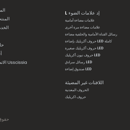
الم
إد علامات الضوء
L
المنت
علامات مضاءة أمامية
الخد
علامات مضاءة مرة أخرى
رسائل القناة الأمامية والخلفية مضاءة
حروف أكريليك بإضاءة LED كاملة
حا
حروف أكريليك صغيرة LED
أخ
حروف نيون أكريليك LED
الاتصال Usscissia
رسائل سرادق LED
صندوق إضاءة LED
اللافتات غير المضيئة
الحروف المعدنية
حروف اكريليك
حقوق النشر 