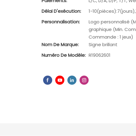
Paiements:
L/C, D/A, D/P, T/T, 
Délai D'exécution:
1-10(pièces):7(jours)
Personnalisation:
Logo personnalisé (
graphique (Min. Com
Commande : 1 jeux)
Nom De Marque:
Signe brillant
Numéro De Modèle:
R19062601