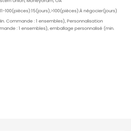
Western Union, MoneyGram, OA
,11-100(pièces):15(jours),>100(pièces):À négocier(jours)
Min. Commande : 1 ensembles), Personnalisation
mande : 1 ensembles), emballage personnalisé (min.