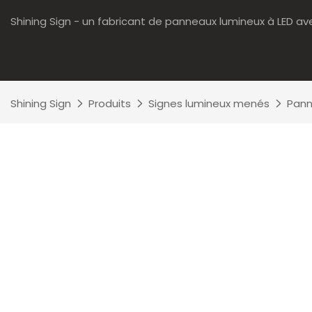
Shining Sign - un fabricant de panneaux lumineux à LED av
Shining Sign
Produits
Signes lumineux menés
Pann